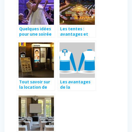
Quelques idées
Les tentes :
pour une soirée
avantages et
d’entreprise
comment la
réussie
choisir
Tout savoir sur
Les avantages
la location de
de la
photomaton
personnalisation
de vos tenues
aux couleurs de
votre entreprise