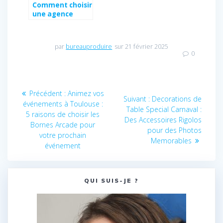
Comment choisir
une agence
événementielle
bordelaise pour
un séminaire
par
bureauproduire
sur 21 février 2025
réussi
0
Navigation
Article
Précédent :
Animez vos
Article
Suivant :
Decorations de
de
précédent
événements à Toulouse :
suivant
Table Special Carnaval :
:
5 raisons de choisir les
:
Des Accessoires Rigolos
l’article
Bornes Arcade pour
pour des Photos
votre prochain
Memorables
événement
QUI SUIS-JE ?