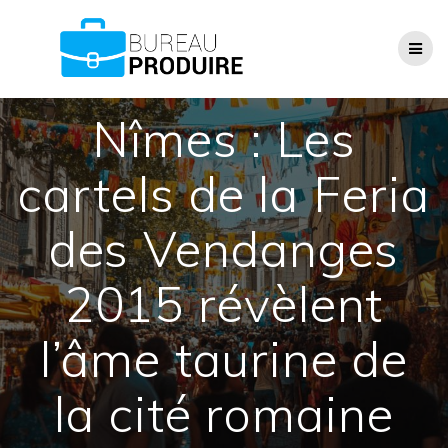
Passer
au
contenu
Nîmes : Les
cartels de la Feria
des Vendanges
2015 révèlent
l’âme taurine de
la cité romaine