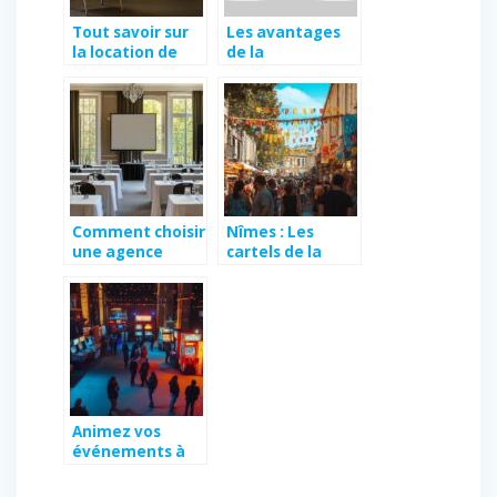
Tout savoir sur
Les avantages
la location de
de la
photomaton
personnalisation
de vos tenues
aux couleurs de
votre entreprise
Comment choisir
Nîmes : Les
une agence
cartels de la
événementielle
Feria des
bordelaise pour
Vendanges 2015
un séminaire
révèlent l’âme
réussi
taurine de la cité
romaine
Animez vos
événements à
Toulouse : 5
raisons de