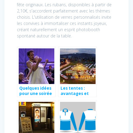
fête originaux. Les rubans, disponibles à partir de
2,10€, s'accordent parfaitement avec les thèmes
choisis. L'utilisation de verres personnalisés invite
les convives à immortaliser ces instants joyeux,
créant naturellement un esprit photobooth
spontané autour de la table.
Quelques idées
Les tentes :
pour une soirée
avantages et
d’entreprise
comment la
réussie
choisir