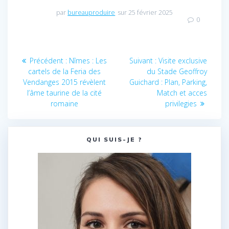
choisir les
par
bureauproduire
sur 25 février 2025
Bornes Arcade
0
pour votre
prochain
événement
Navigation
Article
Article
Précédent :
Nîmes : Les
Suivant :
Visite exclusive
de
précédent
suivant
cartels de la Feria des
du Stade Geoffroy
:
:
Vendanges 2015 révèlent
Guichard : Plan, Parking,
l’article
l’âme taurine de la cité
Match et acces
romaine
privilegies
QUI SUIS-JE ?